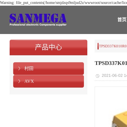
Warning: file_put_contents(/home/smjdzqs9mljud2z/wwwroot/source/cache/lice
首页
产品中心
TPSD337K010R0
TPSD337K01
村田
2021-06-02 1
AVX