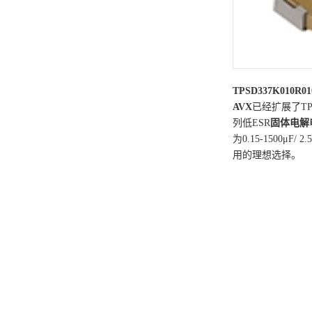
TPSD337K010R01
AVX
已经扩展了TP
列低ESR
固体电解
为0.15-1500μF/
用的理想选择。