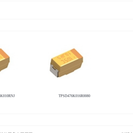
6K010RNJ
TPSD476K016R0080