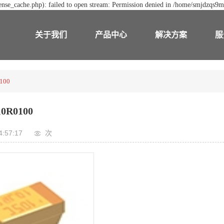
nse_cache.php): failed to open stream: Permission denied in /home/smjdzqs9m
关于我们
产品中心
解决方案
服
100
0R0100
4:57:17
次