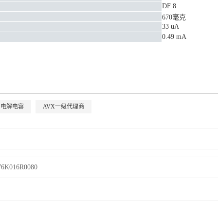
DF 8
670毫克
33 uA
0.49 mA
电解电容
AVX一级代理商
6K016R0080